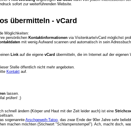
ndruck sofort zur weiterführenden Website.
os übermitteln - vCard
e Möglichkeiten:
ihre persönlichen
Kontaktinformationen
via Visitenkarte/vCard möglichst pr
ontaktdaten
mit wenig Aufwand scannen und automatisch in sein Adressbuch
 einen
Link
auf die eigene
vCard
übermitteln, die im Internet auf der eigenen
eser Stelle öffentlich nicht mehr angeboten.
itte
Kontakt
auf.
ren
lassen.
al prüfen! ;)
 schnell ändern (Körper und Haut mit der Zeit leider auch) ist eine
Strichco
 seltsam.
das sogenannte
Arschgeweih-Tatoo
, das zwar Ende der 90er Jahre sehr beliebt
hen machen möchten (Stichwort "Schlampenstempel"). Ach, macht doch, was Ih