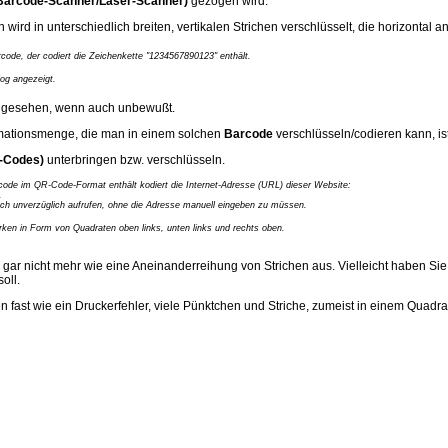
(Barcode-Scanner/Laser-Scanner)
gezogen wird.
n wird in unterschiedlich breiten, vertikalen Strichen verschlüsselt, die horizontal 
code, der codiert die Zeichenkette "1234567890123" enthält.
log angezeigt.
kt gesehen, wenn auch unbewußt.
formationsmenge, die man in einem solchen
Barcode
verschlüsseln/codieren kann, is
D-Codes)
unterbringen bzw. verschlüsseln.
code im QR-Code-Format enthält kodiert die Internet-Adresse (URL) dieser Website:
.
auch unverzüglich aufrufen, ohne die Adresse manuell eingeben zu müssen.
ken in Form von Quadraten oben links, unten links und rechts oben.
n gar nicht mehr wie eine Aneinanderreihung von Strichen aus. Vielleicht haben Si
oll.
 fast wie ein Druckerfehler, viele Pünktchen und Striche, zumeist in einem Quadrat