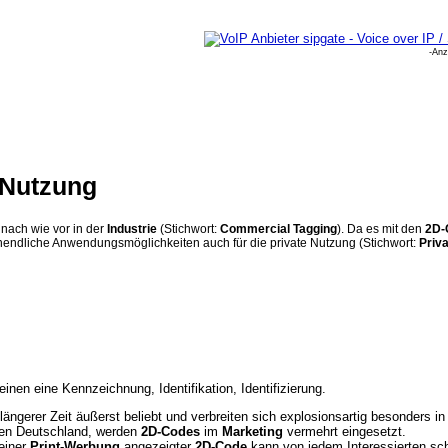
-Anz
/Nutzung
h nach wie vor in der
Industrie
(Stichwort:
Commercial Tagging
). Da es mit den
2D-
unendliche Anwendungsmöglichkeiten auch für die private Nutzung (Stichwort:
Priv
einen eine Kennzeichnung, Identifikation, Identifizierung.
 längerer Zeit äußerst beliebt und verbreiten sich explosionsartig besonders i
enen Deutschland, werden
2D-Codes
im
Marketing
vermehrt eingesetzt.
einer
Print-Werbung
angezeigter
2D-Code
kann von jedem Interessierten sc