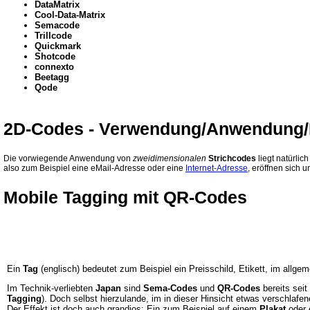
DataMatrix
Cool-Data-Matrix
Semacode
Trillcode
Quickmark
Shotcode
connexto
Beetagg
Qode
2D-Codes - Verwendung/Anwendung
Die vorwiegende Anwendung von
zweidimensionalen
Strichcodes
liegt natürlic
also zum Beispiel eine eMail-Adresse oder eine
Internet-Adresse
, eröffnen sich 
Mobile Tagging mit QR-Codes
Ein
Tag
(englisch) bedeutet zum Beispiel ein Preisschild, Etikett, im allgem
Im Technik-verliebten
Japan
sind
Sema-Codes
und
QR-Codes
bereits seit
Tagging
). Doch selbst hierzulande, im in dieser Hinsicht etwas verschlaf
Der Effekt ist doch auch grandios: Ein zum Beispiel auf einem
Plakat
oder 