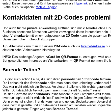
entschlüsselt werden und führt beispielsweise als
Hyperlink
auf einen Taste
Siehe auch: wikipedia:
Mobile Tagging
Kontaktdaten mit 2D-Codes probleml
Und auch für die
private Anwendung
eröffnen sich mit
2D-Codes
ohne End
Business-orientierte Menschen werden vorwiegend daran interessiert sein, 
einer
Visitenkarte
mit einem aufgedruckten
2D-Code
kann die gesamten
K
Daten wie früher mühevoll abzutippen.
Tip:
Alternativ kann man mit einem
2D-Code
auch via
Internet-Adresse
nur
elektronische Visitenkarten hinterlegt ist.
INFO:
Das bisherige Angebot,
vCard im QR-Format
zu erzeugen, wird an di
Bei gewerblichem Interesse an
Visitenkarten im QR-Format
nehmen Sie b
Barcode Tattoo?
Es gibt auch schon Leute, die sich ihren
persönlichen Strichcode tätowie
Die Lesbarkeit des
Strichcode
sollte man dann aber unbedingt vorher drei M
Das war nicht wirklich ein Scherz. An dieser Stelle wird für nichts garantiert!
Willst Du tatsächlich
freiwillig
permanent maschinell "scanbar" sein?!
Da sich
Formate
und
Standards
insbesondere in der Computer-Welt ziemlich
eventuell später nicht wirklich "cool" und wirkt in einigen Jahren womöglich
Denn eines ist sicher: Trends kommen und gehen. Bedenke zum Beispiel 
ganz normal gereifte und so tätowierte Frauen am liebsten wieder ungesche
jedenfalls geraten: Finger weg von
Barcode Tattoos
!