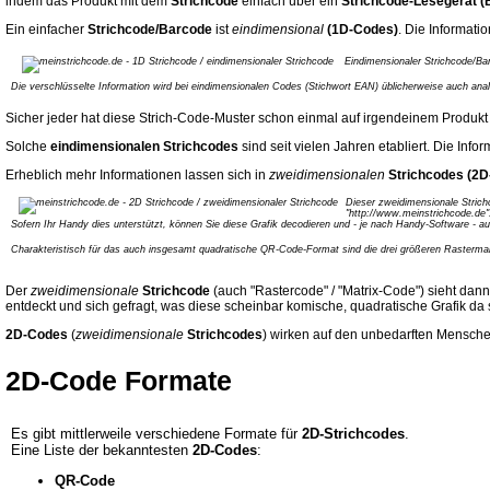
indem das Produkt mit dem
Strichcode
einfach über ein
Strichcode-Lesegerät 
Ein einfacher
Strichcode/Barcode
ist
eindimensional
(1D-Codes)
. Die Informatio
Eindimensionaler Strichcode/Bar
Die verschlüsselte Information wird bei eindimensionalen Codes (Stichwort EAN) üblicherweise auch ana
Sicher jeder hat diese Strich-Code-Muster schon einmal auf irgendeinem Produ
Solche
eindimensionalen
Strichcodes
sind seit vielen Jahren etabliert. Die In
Erheblich mehr Informationen lassen sich in
zweidimensionalen
Strichcodes (2
Dieser zweidimensionale Strich
"http://www.meinstrichcode.de"
Sofern Ihr Handy dies unterstützt, können Sie diese Grafik decodieren und - je nach Handy-Software - 
Charakteristisch für das auch insgesamt quadratische QR-Code-Format sind die drei größeren Rastermar
Der
zweidimensionale
Strichcode
(auch "Rastercode" / "Matrix-Code") sieht dan
entdeckt und sich gefragt, was diese scheinbar komische, quadratische Grafik da s
2D-Codes
(
zweidimensionale
Strichcodes
) wirken auf den unbedarften Menschen
2D-Code Formate
Es gibt mittlerweile verschiedene Formate für
2D-Strichcodes
.
Eine Liste der bekanntesten
2D-Codes
:
QR-Code