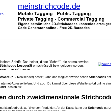
meinstrichcode.de
Mobile Tagging - Public Tagging
Private Tagging - Commercial Tagging
Eigene persönliche 2D-Strichcodes kostenlos erzeugen
Code Generator online - Free 2D-Barcodes
lesbare Schrift. Das heisst, diese "Schrift", die normalerweise
Strichcode-Lesegerät
entschlüsselt bzw. gelesen werden.
einem Laser-Scanner.
oftware
(z.B. NeoReader) besitzt, kann das möglicherweise schon
Strichcodes
ent
 Internet-Adresse liefern. Und auch Du kannst über diese Website sofort online ei
Shirt
. Kostenlos!
nen durch zweidimensionale Strichcod
markt aufgedruckt auf diversen Produkten. An der Kasse kann der
Strichcode
ganz 