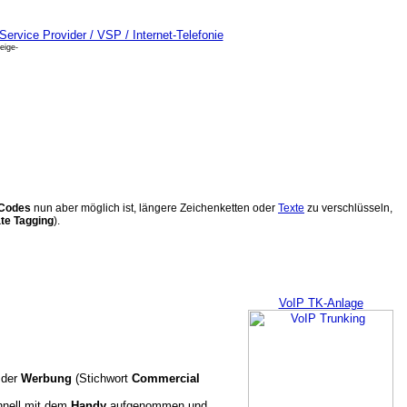
eige-
Codes
nun aber möglich ist, längere Zeichenketten oder
Texte
zu verschlüsseln,
ate Tagging
).
VoIP TK-Anlage
n der
Werbung
(Stichwort
Commercial
hnell mit dem
Handy
aufgenommen und